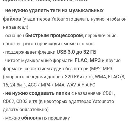
не нужно удалять теги из музыкальных
-
файлов
(у адаптеров Yatour это делать нужно, чтобы он
не зависал)
быстрым процессором
- оснащён
, переключение
папок и треков происходит моментально
USB 3.0 до 32 ГБ
- поддерживает флешки
FLAC, MP3
- читает музыкальные форматы
и другие
форматы со сжатием аудио без потерь (MP2, MP3
(скорость передачи данных 320 Кбит / с), WMA, FLAC (8,
16, 24 бит), ACC / MP4 / M4A, WAV, AIF, AIFC
не нужно создавать папки
-
с названиями CD01,
CD02, CD03 и тд (в некоторых адаптерах Yatour это
делать обязательно)
обновлять
- можно
прошивку