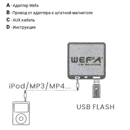
A
- Адаптер Wefa
B
- Провод от адаптера к штатной магнитоле
С
- АUX кабель
D
- Инструкция