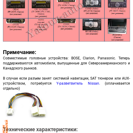
Примечание:
Совместимые головные устройства: BOSE, Clarion, Panasonic. Теперь
поддерживаются автомобили, выпущенные для Североамериканского и
Канадского рынков.
В случае если разъем занят системой навигации, SAT тюнером или AUX-
устройством, потребуется
Y-разветвитель Nissan.
(оплачивается
отдельно)
Й
С
П
И
С
О
К
А
В
Т
О
М
О
Б
И
Л
Е
Технические характеристики: