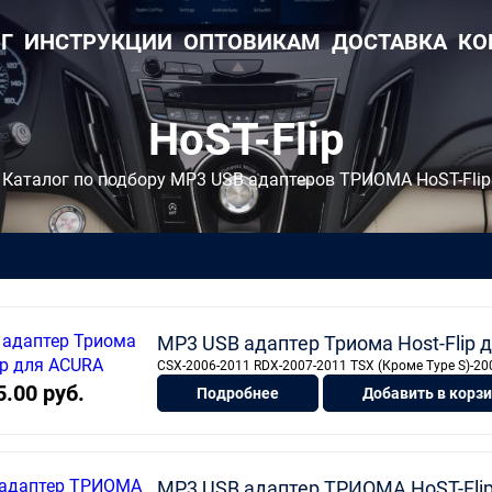
Г
ИНСТРУКЦИИ
ОПТОВИКАМ
ДОСТАВКА
КО
HoST-Flip
Каталог по подбору MP3 USB адаптеров ТРИОМА HoST-Flip
MP3 USB адаптер Триома Host-Flip
CSX-2006-2011 RDX-2007-2011 TSX (Кроме Type S)-20
5.00 руб.
Подробнее
Добавить в корз
MP3 USB адаптер ТРИОМА HoST-Flip