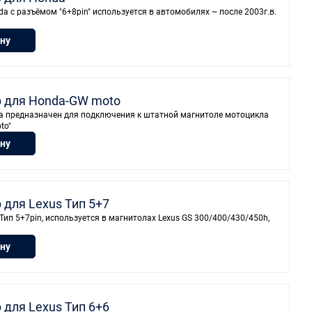
a с разъёмом "6+8pin" используется в автомобилях ~ после 2003г.в.
ину
p для Honda-GW moto
da предназначен для подключения к штатной магнитоле мотоцикла
to"
ину
 для Lexus Тип 5+7
Тип 5+7pin, используется в магнитолах Lexus GS 300/400/430/450h,
ину
 для Lexus Тип 6+6