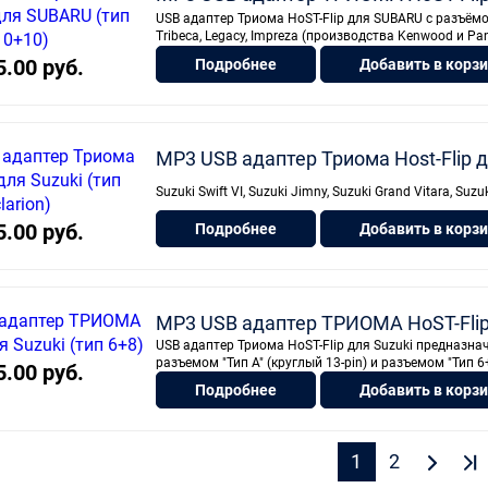
USB адаптер Триома HoST-Flip для SUBARU с разъёмом
Tribeca, Legacy, Impreza (производства Kenwood и Pan
5.00 руб.
Подробнее
Добавить в корз
MP3 USB адаптер Триома Host-Flip дл
Suzuki Swift VI, Suzuki Jimny, Suzuki Grand Vitara, Suzu
5.00 руб.
Подробнее
Добавить в корз
MP3 USB адаптер ТРИОМА HoST-Flip 
USB адаптер Триома HoST-Flip для Suzuki предназн
разъемом "Тип А" (круглый 13-pin) и разъемом "Тип 6+
5.00 руб.
Подробнее
Добавить в корз
1
2