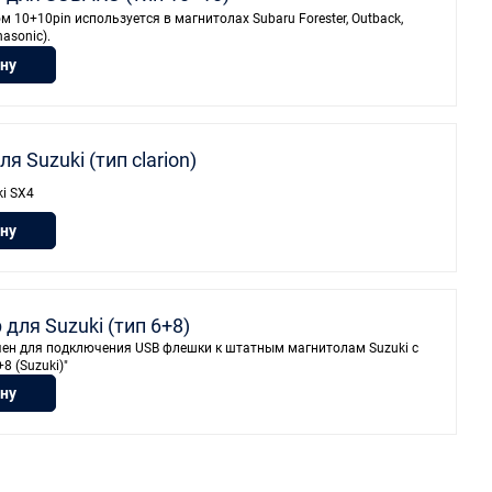
 10+10pin используется в магнитолах Subaru Forester, Outback,
asonic).
ину
я Suzuki (тип clarion)
ki SX4
ину
для Suzuki (тип 6+8)
ачен для подключения USB флешки к штатным магнитолам Suzuki с
8 (Suzuki)"
ину